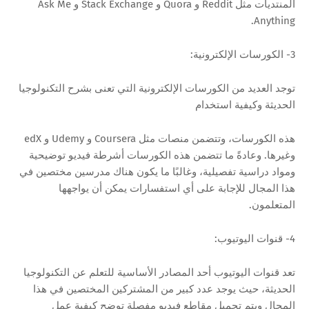
المنتديات مثل Reddit و Quora و Stack Exchange و Ask Me
Anything.
3- الكورسات الإلكترونية:
توجد العديد من الكورسات الإلكترونية التي تعنى بشرح التكنولوجيا
الحديثة وكيفية استخدام
هذه الكورسات، وتتضمن منصات مثل Coursera و Udemy و edX
وغيرها. وعادةً ما تتضمن هذه الكورسات أشرطة فيديو توضيحية
ومواد دراسية تفصيلية، وغالبًا ما يكون هناك مدرسين مختصين في
هذا المجال للإجابة على أي استفسارات يمكن أن يواجهها
المتعلمون.
4- قنوات اليوتيوب:
تعد قنوات اليوتيوب أحد المصادر الأساسية للتعلم عن التكنولوجيا
الحديثة، حيث يوجد عدد كبير من المشتركين المختصين في هذا
المجال ويتم تحميل مقاطع فيديو مفصلة توضح كيفية عمل