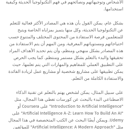
الأشخاص وتوجيهاتهم ونصائحهم في فهم التكنولوجيا الحديثة وكيفية
استخدامها.
بشكل عام، يمكن القول بأن هذه هي المصادر الأكثر فعالية للتعلم
عن التكنولوجيا الحديثة، وكل منها يتميز بمزاياه الخاصة ويتيح
للمتعلمين فرصة الاستفادة من المحتوى المختلف والمتنوع حسب
احتياجاتهم ومستوياتهم المعرفية. ومن المهم أن يتم الاستفادة من
هذه المصادر بشكل منهجي ومنظم، وأن يتم تحديد الأهداف المراد
تحقيقها والبدء بالتعلم بشكل مستمر ومنتظم. كما يجب الحرص
على التطبيق العملي للمفاهيم والمهارات التي يتم تعلمها، حيث
يمكن تطبيقها على مشاريع شخصية أو مشاريع عمل لزيادة الفائدة
والاستفادة الكاملة من التعلم.
على سبيل المثال، يمكن لشخص يهتم بالتعلم عن تقنية الذكاء
الاصطناعي البدء بالبحث عن كورسات تغطي هذا المجال، مثل
"Introduction to Artificial Intelligence" على Coursera أو
"Artificial Intelligence A-Z: Learn How To Build An AI" على
Udemy. ويمكن أيضًا البحث عن الكتب المتخصصة في هذا المجال
مثل "Artificial Intelligence: A Modern Approach" للمؤلفين