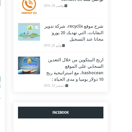
نوفمبر 10, 2014
إ
شرح موقع recyclix، شركة تدوير
ا
النفايات، التي تهديك 20 يورو
ا
مجانا عند التسجيل
م
يوليو 25, 2015
اربح البيتكوين من خلال التعدين
السحابي على الموقع
hashocean، مع استراتيجية ربح
10 دولار يوميا و مدى الحياة :
ديسمبر 12, 2015
FACEBOOK