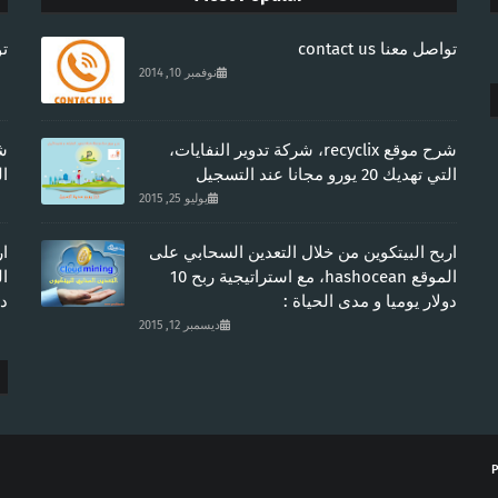
تواصل معنا contact us
توا
نوفمبر 10, 2014
شرح موقع recyclix، شركة تدوير النفايات،
التي تهديك 20 يورو مجانا عند التسجيل
التي
يوليو 25, 2015
اربح البيتكوين من خلال التعدين السحابي على
ار
الموقع hashocean، مع استراتيجية ربح 10
دولار يوميا و مدى الحياة :
دو
ديسمبر 12, 2015