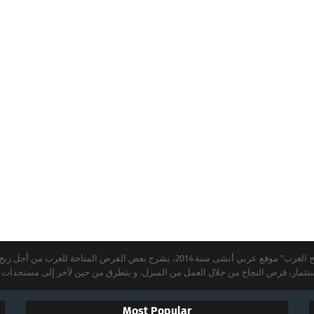
"ربح العرب" موقع عربي أنشى سنة 2014، يشرح بعض الفرص المتاحة للع
ستثمار، فرص النجاح من خلال العمل من المنزل، و يتطرق من حين لآخر إلى مستجدات عال
Most Popular