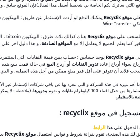
فع (التي سأترك لكم الخاصة بي شخصيا أسفل هذا المقال)فإن
الموقع صادق
، و
على
موقع Recyclix
Wire Transfe
للسحب على
موقع Recyclix
هناك كدالك تلاث طرق : البيتكوين bitcoin ، التحويل البنكي
خير كما يعلم الجميع لا يتعامل إلا مع
المواقع الصادقة،
و هذا دليل آخر على 
في
موقع Recyclix
يوجد حسابين : حساب يبين قيمة النفايات التي استثمرت
رباح سواء أرباح إعادة
تدوير النفايات
أو أرباح
البيع
في حالة قمت ببيع هذه ال
حب فلابد أن تتوفر على أقل قدر مبلغ ممكن من أجل هذه العملية، و الذي
ما أهم ميزة فى هذه
الشركة
و التى تنفرد بها عن باقي
شركات الإستثمار عبر الأ
مارها من خلال اقتناء 100 كيلوغرام
نفايات
و تقوم
بتدويرها
. (ملاحظة : لا يم
ة بالاستثمار.
تسجيل في
موقع recyclix :
 الدخول على هذا
الرابط
موقع Recyclix
تق لك هذه الصفحة، تقوم بقرائة شروط و قوانين استعمال
بعن