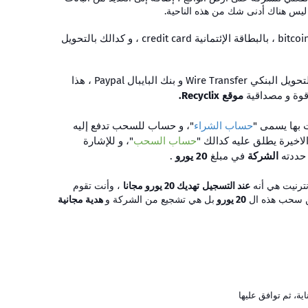
 ليس هناك أدنى شك من هذه الناحية.
يمكنك الدفع لو أردت الإستثمار عن طريق : البيتكوين bitcoin ، بالبطاقة الإئتمانية credit card ، و كدالك بالتحويل
Wire Transfer و بنك البايبال Paypal ، هذا
قوة و مصداقية
موقع Recyclix.
 بها يسمى "
حساب الشراء
"، و حساب للسحب تدفع إليه
اخيرة يطلق عليه كدالك "
حساب السحب
"، و للإشارة
 حددته
الشركة
في مبلغ
20 يورو
.
نترنيت
هي أنه
عند التسجيل
تهديك 20 يورو مجانا
،
وأنت تقوم
كن سحب هذه ال
20 يورو
بل هي تشجيع من الشركة و
هدية مجانية
اية، ثم توافق عليها