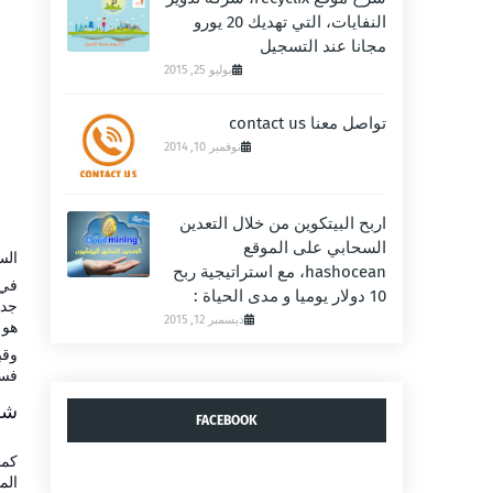
النفايات، التي تهديك 20 يورو
مجانا عند التسجيل
يوليو 25, 2015
تواصل معنا contact us
نوفمبر 10, 2014
اربح البيتكوين من خلال التعدين
السحابي على الموقع
الس
hashocean، مع استراتيجية ربح
في 
10 دولار يوميا و مدى الحياة :
جدي
ديسمبر 12, 2015
هو
وقب
فسا
شرح 
FACEBOOK
كما
الم