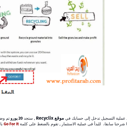
موقع Recyclix
 عملية التسجيل تدخل إلى حسابك في
, ستجد
20 يورو
تم وضع
 شرحنا سابقا، للبدأ فى عملية الاستثمار , تقوم بالضغط على كلمة
Go For It
با