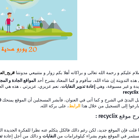
لام عليكم و رحمة الله تعالى و براكاته أهلا بكم زوار و متتبيعي مدونتنا
#ربح_الع
هذه التدوينة إن شاء الله، سأقوم و كما المعتاد بشرح أحد
المواقع الجادة و المج
دة و غير مسبوقة، وهي
إعادة تدوير النفايات
، نعم عزيزي، عزيزتي ، هذه هي العم
recyclix
ل البدئ في الشرح و كما أتى في العنوان، فأبشر المسجلين أن الموقع يمنحك
20 يورو
رعوا إلى التسجيل من خلال هذا
الرابط
، على بركة الله.
موقع recyclix :
 قلت فإن الموقع جديد، لكن رغم دالك فالكل يتكلم عنه نظرا للفكرة الجديدة الت
ستثمر في الموقع يقوم بشراء كيلوغرامات من
النفايات
و دالك من أجل إعادة
تد