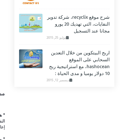
شرح موقع recyclix، شركة تدوير
النفايات، التي تهديك 20 يورو
مجانا عند التسجيل
يوليو 25, 2015
اربح البيتكوين من خلال التعدين
السحابي على الموقع
hashocean، مع استراتيجية ربح
10 دولار يوميا و مدى الحياة :
ديسمبر 12, 2015
مم
* ه
الن
إعا
* و