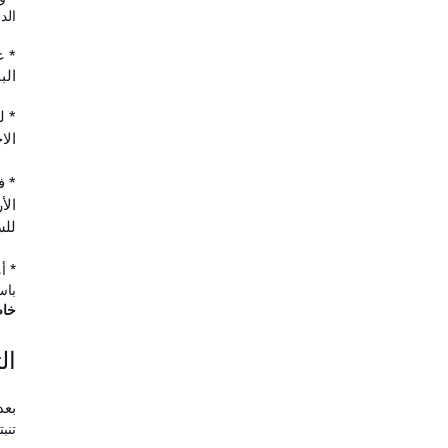
الد
* 
البنكي r
* 
الا
* 
الأ
للس
* أ
باستث
خاص
ال
بعد
تنب