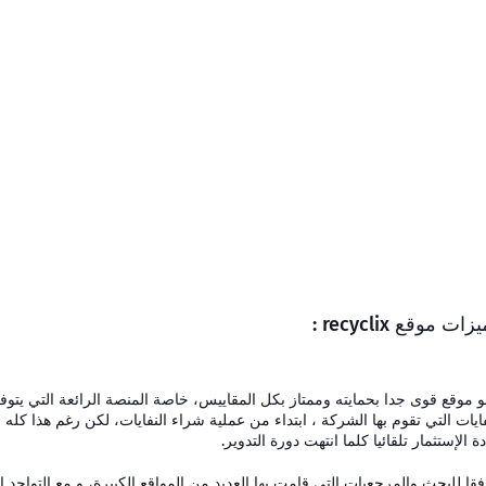
يزات
موقع recyclix :
و
موقع
قوى جدا بحمايته وممتاز بكل المقاييس، خاصة المنصة الرائعة التي يتوفر 
فايات
التي تقوم بها
الشركة
، ابتداء من عملية شراء النفايات، لكن رغم هذا كله
دة الإستثمار تلقائيا كلما انتهت دورة
التدوير
.
فقا للبحث والمرجعيات التى قامت بها العديد من المواقع الكبيرة، و مع التواجد ا